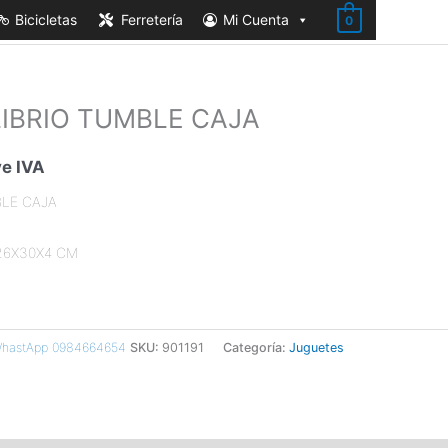
Bicicletas
Ferretería
Mi Cuenta
0
LIBRIO TUMBLE CAJA
o
l
ye IVA
BLE CAJA
.
26X30X4 CM
 WhastApp 0984664654
SKU:
901191
Categoría:
Juguetes