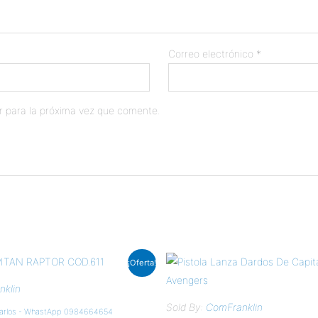
Correo electrónico
*
r para la próxima vez que comente.
¡Oferta!
o
l
klin
.
Sold By:
ComFranklin
arlos - WhastApp 0984664654