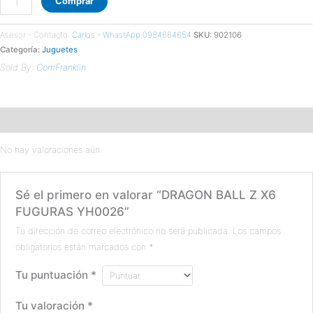
Comprar
Asesor - Contacto:
Carlos - WhastApp 0984664654
SKU:
902106
Categoría:
Juguetes
Sold By:
ComFranklin
Valoraciones (0)
No hay valoraciones aún.
Sé el primero en valorar “DRAGON BALL Z X6
FUGURAS YH0026”
Tu dirección de correo electrónico no será publicada.
Los campos
obligatorios están marcados con
*
Tu puntuación
*
Tu valoración
*