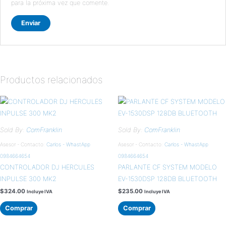
para la próxima vez que comente.
Productos relacionados
Sold By:
ComFranklin
Sold By:
ComFranklin
Asesor - Contacto:
Carlos - WhastApp
Asesor - Contacto:
Carlos - WhastApp
0984664654
0984664654
CONTROLADOR DJ HERCULES
PARLANTE CF SYSTEM MODELO
INPULSE 300 MK2
EV-1530DSP 128DB BLUETOOTH
$
324.00
$
235.00
Incluye IVA
Incluye IVA
Comprar
Comprar