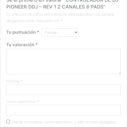
PIONEER DDJ – REV 1 2 CANALES 8 PADS”
Tu dirección de correo electrónico no será publicada.
Los campos
obligatorios están marcados con
*
Tu puntuación
*
Tu valoración
*
Nombre
*
Correo electrónico
*
Guarda mi nombre, correo electrónico y web en este navegador