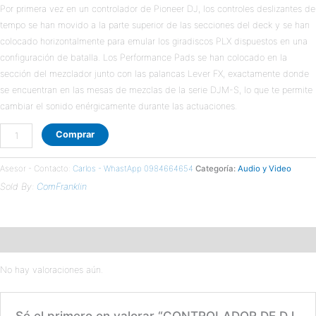
Por primera vez en un controlador de Pioneer DJ, los controles deslizantes de
PADS
tempo se han movido a la parte superior de las secciones del deck y se han
cantidad
colocado horizontalmente para emular los giradiscos PLX dispuestos en una
configuración de batalla. Los Performance Pads se han colocado en la
sección del mezclador junto con las palancas Lever FX, exactamente donde
se encuentran en las mesas de mezclas de la serie DJM-S, lo que te permite
cambiar el sonido enérgicamente durante las actuaciones.
Comprar
Asesor - Contacto:
Carlos - WhastApp 0984664654
Categoría:
Audio y Video
Sold By:
ComFranklin
Valoraciones (0)
No hay valoraciones aún.
Sé el primero en valorar “CONTROLADOR DE DJ