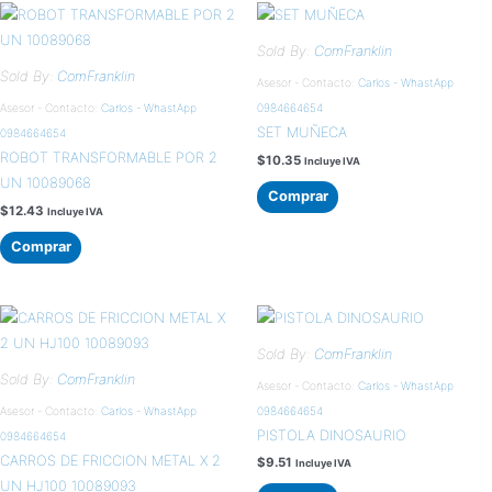
Sold By:
ComFranklin
Sold By:
ComFranklin
Asesor - Contacto:
Carlos - WhastApp
Asesor - Contacto:
Carlos - WhastApp
0984664654
SET MUÑECA
0984664654
ROBOT TRANSFORMABLE POR 2
$
10.35
Incluye IVA
UN 10089068
Comprar
$
12.43
Incluye IVA
Comprar
Sold By:
ComFranklin
Sold By:
ComFranklin
Asesor - Contacto:
Carlos - WhastApp
Asesor - Contacto:
Carlos - WhastApp
0984664654
PISTOLA DINOSAURIO
0984664654
CARROS DE FRICCION METAL X 2
$
9.51
Incluye IVA
UN HJ100 10089093