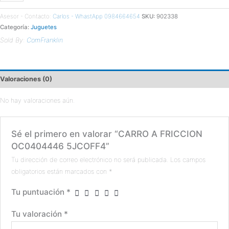
Asesor - Contacto:
Carlos - WhastApp 0984664654
SKU:
902338
Categoría:
Juguetes
Sold By:
ComFranklin
Valoraciones (0)
No hay valoraciones aún.
Sé el primero en valorar “CARRO A FRICCION
OC0404446 5JCOFF4”
Tu dirección de correo electrónico no será publicada.
Los campos
obligatorios están marcados con
*
Tu puntuación
*
Tu valoración
*