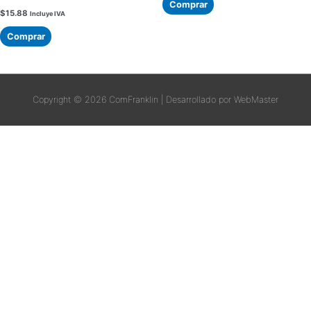
Comprar
$
15.88
Incluye IVA
Comprar
Copyright © 2026
ComFranklin
| Desarrollado por WebMaster