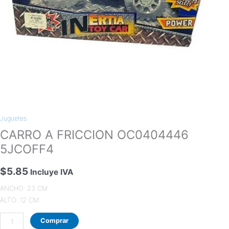
Juguetes
CARRO A FRICCION OC0404446
5JCOFF4
$
5.85
Incluye IVA
ANCHO: 23 CM
ALTO: 12 CM
Comprar