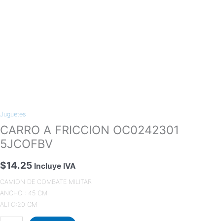
Juguetes
CARRO A FRICCION OC0242301
5JCOFBV
$
14.25
Incluye IVA
CAMION DE COMBATE MILITAR
ANCHO : 45 CM
ALTO:20 CM