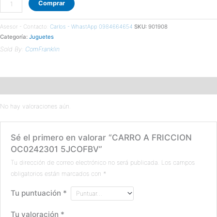
Comprar
Asesor - Contacto:
Carlos - WhastApp 0984664654
SKU:
901908
Categoría:
Juguetes
Sold By:
ComFranklin
Valoraciones (0)
No hay valoraciones aún.
Sé el primero en valorar “CARRO A FRICCION
OC0242301 5JCOFBV”
Tu dirección de correo electrónico no será publicada.
Los campos
obligatorios están marcados con
*
Tu puntuación
*
Tu valoración
*