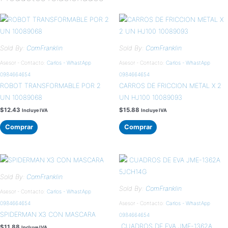
Sold By:
ComFranklin
Sold By:
ComFranklin
Asesor - Contacto:
Carlos - WhastApp
Asesor - Contacto:
Carlos - WhastApp
0984664654
0984664654
ROBOT TRANSFORMABLE POR 2
CARROS DE FRICCION METAL X 2
UN 10089068
UN HJ100 10089093
$
12.43
$
15.88
Incluye IVA
Incluye IVA
Comprar
Comprar
Sold By:
ComFranklin
Sold By:
ComFranklin
Asesor - Contacto:
Carlos - WhastApp
0984664654
Asesor - Contacto:
Carlos - WhastApp
SPIDERMAN X3 CON MASCARA
0984664654
CUADROS DE EVA JME-1362A
$
11.88
Incluye IVA