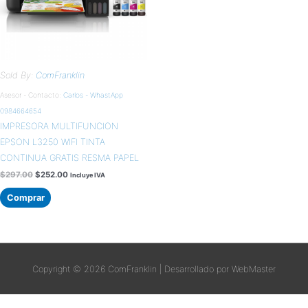
Sold By:
ComFranklin
Asesor - Contacto:
Carlos - WhastApp
0984664654
IMPRESORA MULTIFUNCION
EPSON L3250 WIFI TINTA
CONTINUA GRATIS RESMA PAPEL
$
297.00
$
252.00
Incluye IVA
Comprar
Copyright © 2026
ComFranklin
| Desarrollado por WebMaster