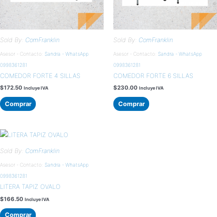
Sold By:
ComFranklin
Sold By:
ComFranklin
Asesor - Contacto:
Sandra - WhatsApp
Asesor - Contacto:
Sandra - WhatsApp
0998361281
0998361281
COMEDOR FORTE 4 SILLAS
COMEDOR FORTE 6 SILLAS
$
172.50
$
230.00
Incluye IVA
Incluye IVA
Comprar
Comprar
Sold By:
ComFranklin
Asesor - Contacto:
Sandra - WhatsApp
0998361281
LITERA TAPIZ OVALO
$
166.50
Incluye IVA
Comprar