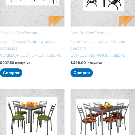
Sold By:
ComFranklin
Sold By:
ComFranklin
Asesor - Contacto:
Sandra - WhatsApp
Asesor - Contacto:
Sandra - WhatsApp
0998361281
0998361281
COMEDOR ECONÓMICO 6 SILLAS
COMEDOR ESPAÑOL 6 SILLAS
$
207.50
$
399.00
Incluye IVA
Incluye IVA
Comprar
Comprar